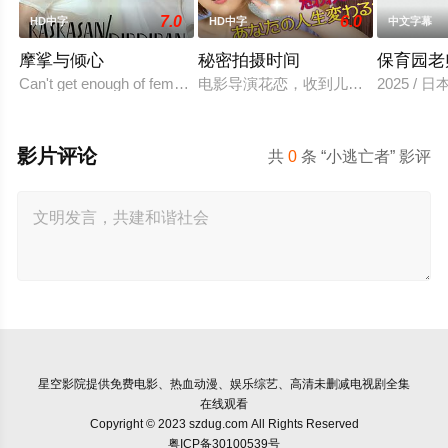
7.0
6.0
HD中字
HD中字
中文字幕
摩挲与倾心
秘密拍摄时间
保育园老
Can't get enough of female to female action in "Kiss
电影导演花恋，收到儿时玩伴兼名导
2025 / 
影片评论
共
0
条 “小逃亡者” 影评
星空影院
提供免费电影、热血动漫、娱乐综艺、高清未删减电视剧全集
在线观看
Copyright © 2023 szdug.com All Rights Reserved
粤ICP备30100539号