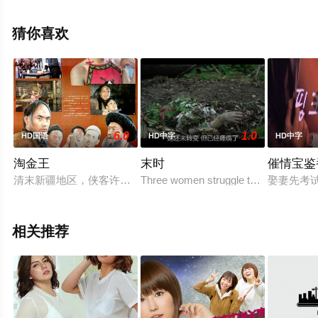
鲁思·奥金等演员精彩演绎的美国电影，手机免费观看高清
无删减完整版电影大全就上星空电影网，更多相关信息可
猜你喜欢
移步至豆瓣电影、电视猫或剧情网等平台了解。
6.0
1.0
HD国语
HD中字
HD中字
淘金王
末时
催情宝鉴
清末新疆地区，侠客许天雄从金匪手中救下遭到金行老板巴占贵
Three women struggle to survive in th
娶妻先考试
相关推荐