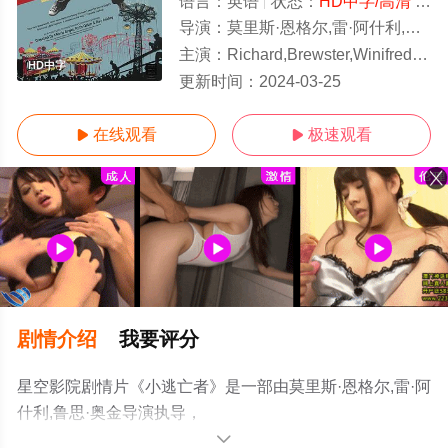
语言：
英语
状态：
HD中字/高清
- 免费在线观看
导演：
莫里斯·恩格尔,雷·阿什利,鲁思·奥金
主演：
Richard,Brewster,Winifred,Cushing,Jay,Willi
HD中字
更新时间：
2024-03-25
在线观看
极速观看


剧情介绍
我要评分
星空影院剧情片《小逃亡者》是一部由莫里斯·恩格尔,雷·阿
什利,鲁思·奥金导演执导，
Richard,Brewster,Winifred,Cushing,Jay,Williams,Will,Lee,
