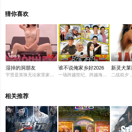
电影大全就上星空电影网，更多相关信息可移步至豆瓣电
影、电视猫或剧情网等平台了解。
猜你喜欢
7.0
5.0
HD中字
HD
HD
湿掉的洞朋友
谁不说俺家乡好2026
新灵犬莱
宇贤是英珠无论家里家外都深爱着的多情男友 。 英珠在宇贤身边甜
一场跨越世纪、跨越海峡的白金婚礼;
二战前夕，
相关推荐