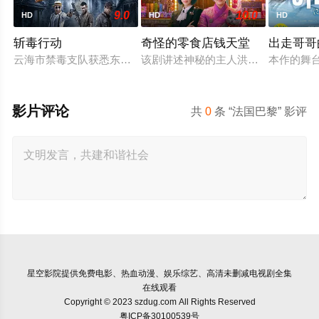
9.0
10.0
HD
HD
HD
斩毒行动
奇怪的零食店钱天堂
出走哥哥
云海市禁毒支队获悉东南亚毒王廖爷将携600余公斤毒品来云交易
该剧讲述神秘的主人洪子卖能够实现
本作的舞
影片评论
共
0
条 “法国巴黎” 影评
星空影院
提供免费电影、热血动漫、娱乐综艺、高清未删减电视剧全集
在线观看
Copyright © 2023 szdug.com All Rights Reserved
粤ICP备30100539号