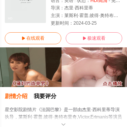
语言：
英语
状态：
HD/高清
- 免费在线观看
导演：
杰里·西科里蒂
主演：
莱斯利·霍普,彼得·奥特布里奇,Victor,Ertmanis
HD
更新时间：
2024-03-25
在线观看
极速观看


剧情介绍
我要评分
星空影院剧情片《法国巴黎》是一部由杰里·西科里蒂导演
执导，莱斯利·霍普,彼得·奥特布里奇,Victor,Ertmanis等演员
精彩演绎的加拿大电影，手机免费观看高清无删减完整版
