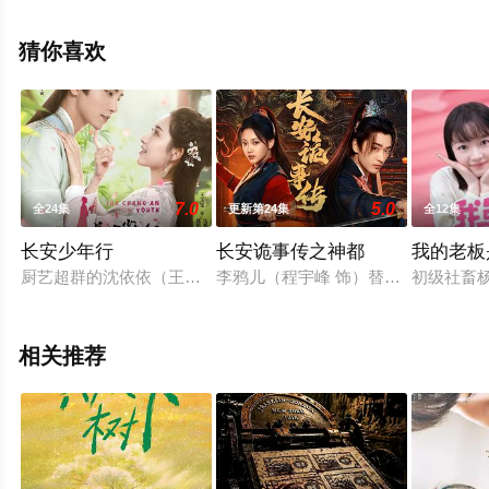
集就上星空电影网，更多相关信息可移步至豆瓣电视剧、
电视猫或剧情网等平台了解。
猜你喜欢
7.0
5.0
全24集
更新第24集
全12集
长安少年行
长安诡事传之神都
我的老板
厨艺超群的沈依依（王玉雯饰）替嫁来到长安，误打误撞化身翩
李鸦儿（程宇峰 饰）替父接亲当晚
初级社畜
相关推荐