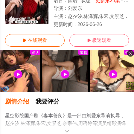
语言：
国语
状态：
更新第24集
- 免费在线观看
导演：
刘爱东
主演：
赵夕汐,林泽辉,朱宏,文景芝,余宗伟,周语婷
更新第24集
更新时间：
2026-06-26
在线观看
极速观看


剧情介绍
我要评分
星空影院国产剧《妻本善良》是一部由刘爱东导演执导，
赵夕汐,林泽辉,朱宏,文景芝,余宗伟,周语婷等演员精彩演绎
的大陆电视剧，手机免费观看高清无删减完整版电视剧全
