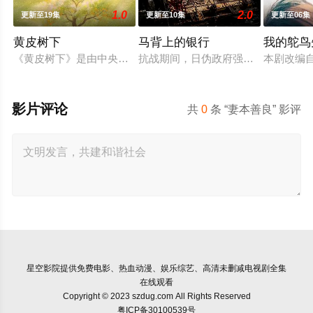
1.0
2.0
更新至19集
更新至10集
更新至06集
黄皮树下
马背上的银行
我的鸵鸟
《黄皮树下》是由中央广播电视总台农业农村节目中心联合中共郁
抗战期间，日伪政府强行推广、使用由
本剧改编
影片评论
共
0
条 “妻本善良” 影评
星空影院
提供免费电影、热血动漫、娱乐综艺、高清未删减电视剧全集
在线观看
Copyright © 2023 szdug.com All Rights Reserved
粤ICP备30100539号