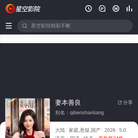






妻本善良
分享

别名：qibenshanliang
大陆
家庭,悬疑,国产
2026
5.0