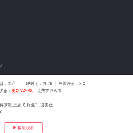
u
型：
国产
上映时间：
2026
豆瓣评分：
9.0
状态：
更新第20集
- 免费在线观看
,蒋梦婕,王志飞,许亚军,凌美仕
20
极速观看
