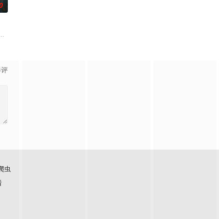
0
无用之人”；共享
帅许又安与昆曲名伶荣筱楠推向不死不休的对立绝境。而他们
人程桉、恩师林晚媚的双重背叛。她从恨意中涅槃重生，借私生女桑落的身份
影评
爬虫
看