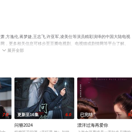
,方逸伦,蒋梦婕,王志飞,许亚军,凌美仕等演员精彩演绎的中国大陆电视
影网，更多相关信息可移步至豆瓣电视剧、电视猫或剧情网等平台了解。
展开全部

7.0
更新至16集
6.0
已完结
9.
问簪2024
漂洋过海再爱你