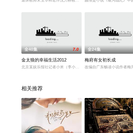
退休教师宋玉华和老伴沈力耕教子有方，培养的三个儿女纷纷在外
颜瑛是小说《银河战纪》中
全40集
7.0
全24集
金太狼的幸福生活2012
梅府有女初长成
北京某娱乐报社记者小米（李小璐 饰）与妇产科医生金亮（王雷
改编自广东畅读小说作者梅
相关推荐