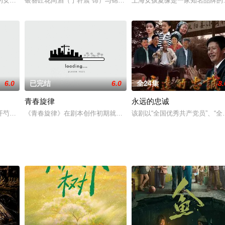
打拼，事业有成。宋玉华自老伴去世后，不能适应“出门一把锁
的女将军。她杀伐决断，为保家卫国为恩怨情仇，不得不面临与爱人相爱相杀的
银簪匠花间酒（于轩晨 饰）与锦麟卫吴杏雨（穆乐恩 饰）大婚次日
上海女孩夏缘是一家知名品牌的
6.0
已完结
6.0
全24集
8.
青春旋律
永远的忠诚
 饰）地下恋多年，偷偷领了结婚证。此事在小米家引起了轩然
开芍作品《梅府有女初成妃》。现代女孩丁一媚偶然穿越到年代久远的大漠国，
《青春旋律》在剧本创作初期就多次组织首都各高校的往届、应届毕
该剧以“全国优秀共产党员”、“