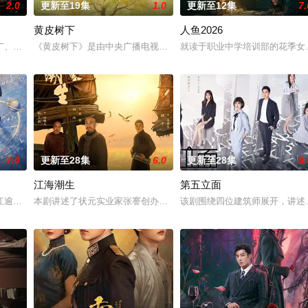
2.0
更新至19集
1.0
更新至12集
7.
黄皮树下
人鱼2026
与童年时因一场意外落下身体残缺的少年顾铭夕（何洛洛 饰）
广、使用由“中国准备银行”发行的伪钞货币。根据党中央指示，高景波、徐邵梁
《黄皮树下》是由中央广播电视总台农业农村节目中心联合中共郁南县
就读于职业中学培训部的花季女
7.0
更新至28集
6.0
更新至28集
9.
江海潮生
第五立面
告：婚不结了。鹿鸣村开了锅，村民大骂麦香是叛徒。麦香是婚前
江逾白长大以后，林知夏忽然对他说：“江逾白，我喜欢你，哲学和生物学意义上
本剧讲述了状元实业家张謇创办大生企业，实业报国的故事。甲午战
该剧围绕四位建筑师展开，讲述