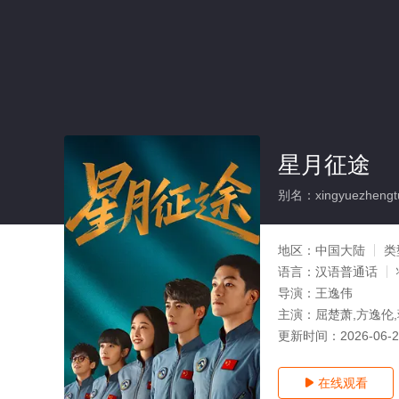
星月征途
别名：xingyuezhengt
地区：
中国大陆
类
语言：
汉语普通话
导演：
王逸伟
主演：
屈楚萧,方逸伦
更新时间：
2026-06-
在线观看
