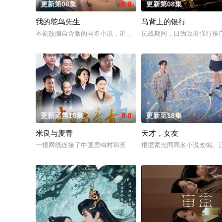
更新第06集
8.0
更新第08集
我的鸵鸟先生
马背上的银行
本剧改编自含胭的同名小说，讲述了邻家女孩庞倩（苏晓彤 饰）
抗战期间，日伪政府强行推
更新至第15集
9.0
更新至18集
米良与麦青
天才，女友
一根网线连接了中国鹿鸣村和英国牛津，麦香通过视频向米良宣
根据素光同同名小说改编。