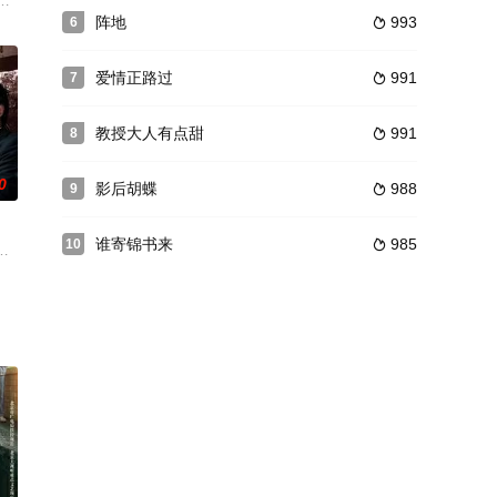
残酷结局。借助“七夕
，京城发生命案，凶手疑似潜逃多年的杀人狂魔之子李沐。
销售部主管，事业稳定后的她向交往了三年的男友宋航宇提出结婚时，但他失
阵地
993
6

爱情正路过
991
7

教授大人有点甜
991
8

0
影后胡蝶
988
9

谁寄锦书来
985
10

成为体弱多病的嫡女梅
业生进行座谈、交流，力求能够探察到当今毕业生群体的社会
全国百名优秀村官”、安徽省凤阳县小岗村党支部原第一书记村委会主任沈浩同志