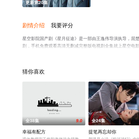
更新第20集
剧情介绍
我要评分
星空影院国产剧《星月征途》是一部由王逸伟导演执导，屈楚萧
剧，手机免费观看高清无删减完整版电视剧全集就上星空电
猜你喜欢
全38集
9.0
全24集
幸福有配方
提笔再忘却你