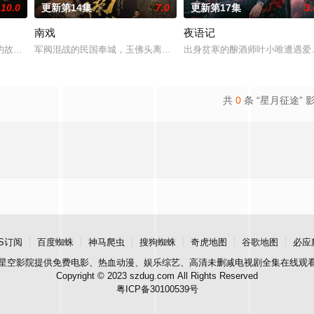
10.0
更新第14集
7.0
更新第17集
3.
南戏
夜语记
女奚圆（姜贞羽 饰）因意外踏入玄机界，继而卷入虎云国内乱
故事——用一场精心策划的“夏令营”完成复仇的受害者；临终前与遗憾和解的“
军阀混战的民国奉城，玉佛头离奇失窃，戏班主横尸戏台，将冷血少
出身贫寒的酿酒师叶小唯遭遇爱
共
0
条 “星月征途” 
S订阅
百度蜘蛛
神马爬虫
搜狗蜘蛛
奇虎地图
谷歌地图
必应
星空影院
提供免费电影、热血动漫、娱乐综艺、高清未删减电视剧全集在线观
Copyright © 2023 szdug.com All Rights Reserved
粤ICP备30100539号