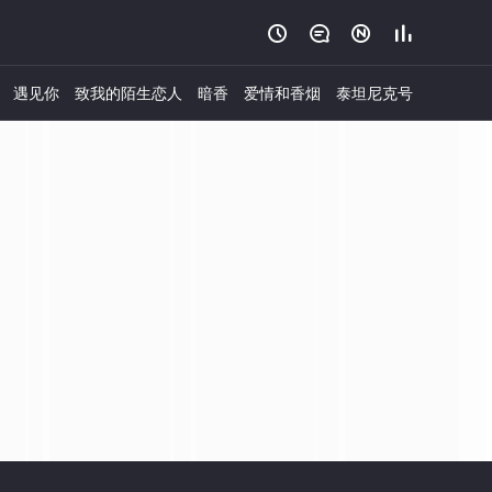




遇见你
致我的陌生恋人
暗香
爱情和香烟
泰坦尼克号