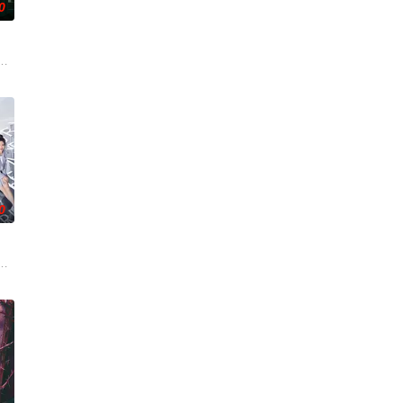
0
、孙希光和黄鹰等人
委、郁南县人民政府共同拍摄的20集乡村振兴主题剧集。
生苏琳（黄杨钿甜 饰），虽自小被父母忽视，在艰苦环境中长大，但她始终刻
0
的喜欢。”那个夜晚
争后，国家蒙羞，张謇虽高中状元，却渴望寻求强国之路。他
了他们在中意合作项目中面对专业挑战与境外竞争，通过创新实践实现本土设