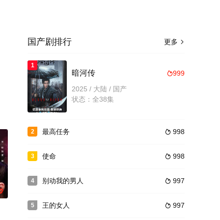
国产剧排行
更多

1
暗河传
999

2025 / 大陆 / 国产
状态：全38集
最高任务
998
2

使命
998
3

别动我的男人
997
4

0
王的女人
997
5
