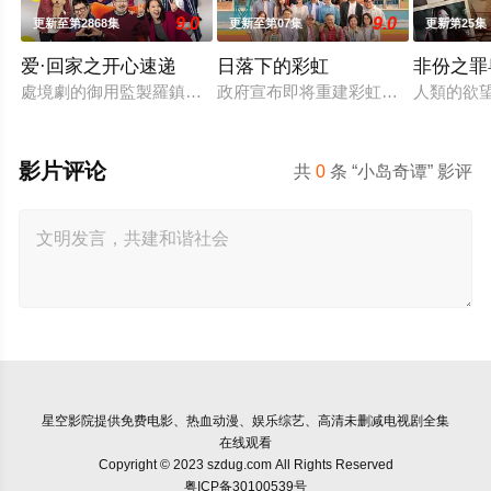
9.0
9.0
更新至第2868集
更新至第07集
更新第25集
爱·回家之开心速递
日落下的彩虹
非份之罪
處境劇的御用監製羅鎮岳已經準備開拍新一套處境劇，暫定叫《
政府宣布即将重建彩虹邨──这条超过
人類的欲
影片评论
共
0
条 “小岛奇谭” 影评
星空影院
提供免费电影、热血动漫、娱乐综艺、高清未删减电视剧全集
在线观看
Copyright © 2023 szdug.com All Rights Reserved
粤ICP备30100539号