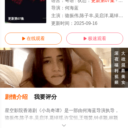
语言：
粤语
状态：
更新第07集
- 免费在线观看
导演：
何海蓝
主演：
骆振伟,陈子丰,吴启洋,葛绰瑶,许宝恒,王颂茵,钟卓颖,林颖彤,李嘉慧
更新第07集
更新时间：
2025-09-16
在线观看
极速观看


剧情介绍
我要评分
星空影院香港剧《小岛奇谭》是一部由何海蓝导演执导，
骆振伟,陈子丰,吴启洋,葛绰瑶,许宝恒,王颂茵,钟卓颖,林颖
彤,李嘉慧等演员精彩演绎的香港电视剧，手机免费观看高
