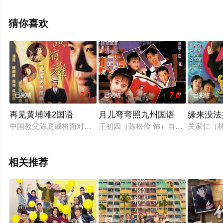
清无删减完整版电视剧全集就上星空电影网，更多相关信
息可移步至豆瓣电视剧、电视猫或剧情网等平台了解。
猜你喜欢
2.0
7.0
已完结
已完结
已完结
再见黄埔滩2国语
月儿弯弯照九州国语
缘来没法
中国教父陈庭威将面对另一股黑帮势力徐少强的挑战。王薇的出
王初四（陈松伶 饰）自幼生长在渔村
关家仁（
相关推荐