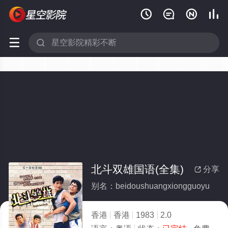






北斗双雄国语(全集)
分享

别名：beidoushuangxiongguoyu
香港
香港
1983
2.0