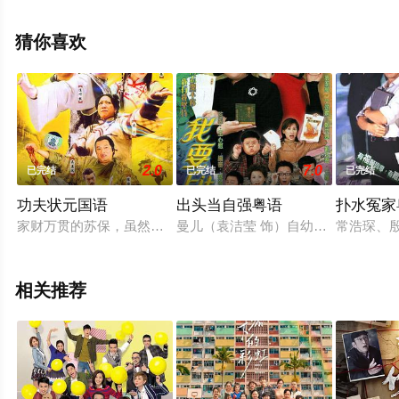
观看高清无删减完整版电视剧全集就上星空电影网，更多
相关信息可移步至豆瓣电视剧、电视猫或剧情网等平台了
猜你喜欢
解。
2.0
7.0
已完结
已完结
已完结
功夫状元国语
出头当自强粤语
扑水冤家
家财万贯的苏保，虽然为人乐善好施，可偏偏养了一个不争气的
曼儿（袁洁莹 饰）自幼就是孤儿，住
常浩琛、
相关推荐