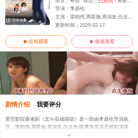
语言：
粤语
状态：
已完结
- 免费在线观看
导演：
李鼎伦
主演：
梁朝伟,周星驰,周润发,任达华,陈秀珠
已完结/全集
更新时间：
2025-02-17
在线观看
极速观看


剧情介绍
我要评分
星空影院香港剧《北斗双雄国语》是一部由李鼎伦导演执
导，梁朝伟,周星驰,周润发,任达华,陈秀珠等演员精彩演绎
的香港电视剧，大结局剧情已揭晓（已完结），手机免费
