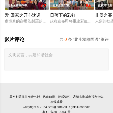
9.0
9.0
更新至第2868集
更新至第07集
更新第25集
爱·回家之开心速递
日落下的彩虹
非份之罪
處境劇的御用監製羅鎮岳已經準備開拍新一套處境劇，暫定叫《
政府宣布即将重建彩虹邨──这条超过
人類的欲
影片评论
共
0
条 “北斗双雄国语” 影评
星空影院
提供免费电影、热血动漫、娱乐综艺、高清未删减电视剧全集
在线观看
Copyright © 2023 szdug.com All Rights Reserved
粤ICP备30100539号