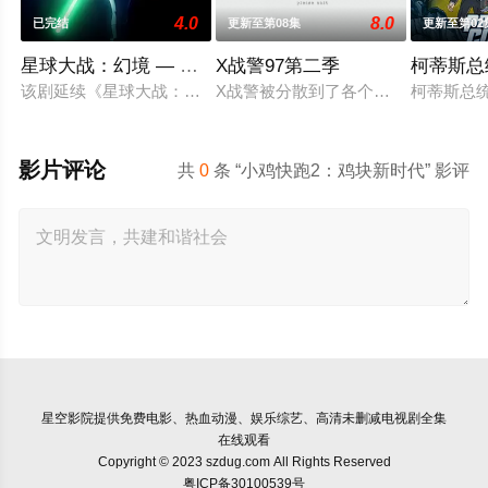
4.0
8.0
已完结
更新至第08集
更新至第02
星球大战：幻境 — 第九个绝地武士
X战警97第二季
柯蒂斯总
该剧延续《星球大战：幻境》的世界观，见证绝地武士崭新篇章
X战警被分散到了各个时间线，从过去
柯蒂斯总统
影片评论
共
0
条 “小鸡快跑2：鸡块新时代” 影评
星空影院
提供免费电影、热血动漫、娱乐综艺、高清未删减电视剧全集
在线观看
Copyright © 2023 szdug.com All Rights Reserved
粤ICP备30100539号