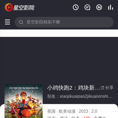






小鸡快跑2：鸡块新时代
分享

别名：xiaojikuaipao2jikuaixinshidai
英国
欧美动漫
2023
2.0