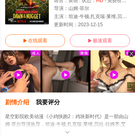
语言：
英语
状态：
HD
- 免费在线观看
导演：
山姆·菲尔
主演：
坦迪·牛顿,扎克瑞·莱维,贝拉·拉姆齐,艾美达·斯丹顿,琳恩·弗格森,大卫·布拉德利,
HD
更新时间：
2023-12-15
在线观看
极速观看


剧情介绍
我要评分
星空影院欧美动漫《小鸡快跑2：鸡块新时代》是一部由山
姆·菲尔导演执导，坦迪·牛顿,扎克瑞·莱维,贝拉·拉姆齐,艾
美达·斯丹顿,琳恩·弗格森,大卫·布拉德利,简·霍洛克斯,罗梅
