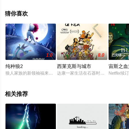
什·兰加纳坦,丹尼尔·梅斯,Josie,Sedgwick-Davies,彼得·塞
拉菲诺威茨,尼克·穆罕默德,米兰达·理查森等演员精彩演绎
猜你喜欢
的英国动漫，手机免费观看高清无删减完整版动漫全集就
上星空电影网，更多相关信息可移步至豆瓣动漫、电视猫
或剧情网等平台了解。
1.0
8.0
HD
HD
已完结
纯种狼2
西莱克斯与城市
宙斯之血
狼人家族的新领袖福来弟勇气与智慧并存，可是狗身的它却无法
达康一家生活在石器时代，除了出门
Netfli
相关推荐