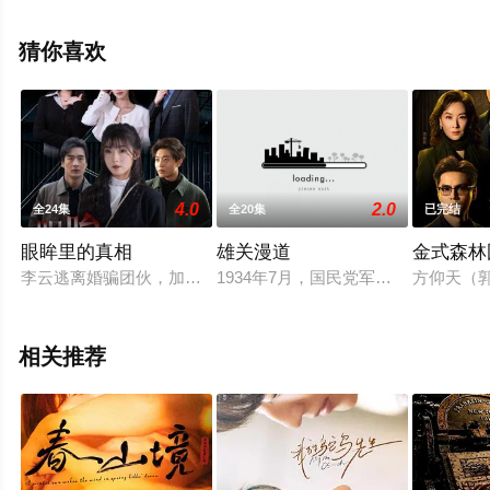
视剧全集就上星空电影网，更多相关信息可移步至豆瓣电
视剧、电视猫或剧情网等平台了解。
猜你喜欢
4.0
2.0
全24集
全20集
已完结
眼眸里的真相
雄关漫道
金式森林
李云逃离婚骗团伙，加入东远投资，却发现闺蜜万小雨正与公司
1934年7月，国民党军又集中32
方仰天（
相关推荐