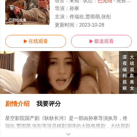
语言：
未知
状态：
已完结
- 免费在线观看
导演：
孙寒
主演：
佟瑞欣,贾雨萌,张彤
已完结/全集
更新时间：
2023-10-28
在线观看
极速观看


剧情介绍
我要评分
星空影院国产剧《耿耿长河》是一部由孙寒导演执导，佟
瑞欣,贾雨萌,张彤等演员精彩演绎的大陆电视剧，大结局剧
情已揭晓（已完结），手机免费观看高清无删减完整版电
