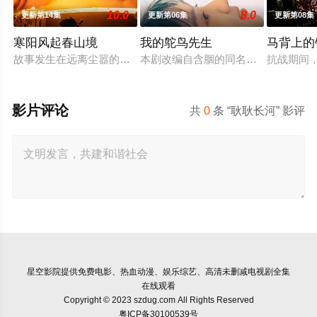
10.0
8.0
更新第14集
更新第06集
更新第08集
寒阳风起春山境
我的鸵鸟先生
马背上的
故事发生在远离尘嚣的春日山野，两个孤独的人因机缘巧合相遇
本剧改编自含胭的同名小说，讲述了邻
抗战期间
影片评论
共
0
条 “耿耿长河” 影评
星空影院
提供免费电影、热血动漫、娱乐综艺、高清未删减电视剧全集
在线观看
Copyright © 2023 szdug.com All Rights Reserved
粤ICP备30100539号