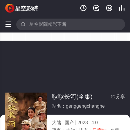






耿耿长河(全集)
分享

别名：genggengchanghe
大陆
国产
2023
4.0